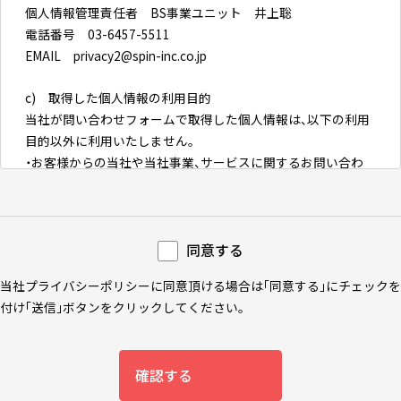
個人情報管理責任者 BS事業ユニット 井上聡
電話番号 03-6457-5511
EMAIL privacy2@spin-inc.co.jp
c) 取得した個人情報の利用目的
当社が問い合わせフォームで取得した個人情報は、以下の利用
目的以外に利用いたしません。
・お客様からの当社や当社事業、サービスに関するお問い合わ
せ等への適切な対応及びご案内
d) 当社が取得した個人情報の第三者への提供について
当社が問い合わせフォームで取得した個人情報は、原則として
同意する
ご本人の同意を得た場合、または法令で認められている場合を
当社プライバシーポリシーに同意頂ける場合は「同意する」にチェックを
除き第三者に提供しません。
付け「送信」ボタンをクリックしてください。
e) 当社が取得した個人情報の第三者への委託について
当社が問い合わせフォームで取得した個人情報は、上記の利用
確認する
目的の達成に必要な範囲において、個人情報の取扱に関する契
約を締結し適正に取り扱っていると認められる委託先に対し