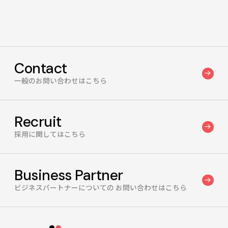
て、取扱いを委託する場合があります。
f) 個人情報の開示等の手続きについて
ご本人が、当社が取得したご自身の個人情報の、利用目的の通
知、開示、内容の訂正、追加又は削除、利用の停止、消去及び第三
Contact
者への提供の停止を求める場合には、「個人情報に関するお問
一般のお問い合わせはこちら
い合わせ先」ページを参照しお問い合わせください。
g) ご提供いただく個人情報の任意性
Recruit
個人情報のご提供は任意です。ただし同意いただけない場合は、
お問い合わせに対してご対応ができませんのでご了承くださ
採用に関してはこちら
い。
h) 本人が容易に知覚できない方法による個人情報の取得
Business Partner
本サイトは、クッキー(Cookie)を利用します。収集したクッキー
ビジネスパートナーについての
お問い合わせはこちら
(Cookie)は、本サイトからGoogle Analyticsに送信・蓄積しま
す。蓄積されたデータから本サイトの閲覧状況(閲覧数、滞在時
間等)の統計データを入手します。ただし個人情報は一切含まれ